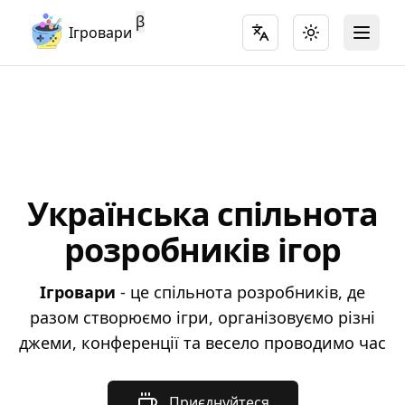
β
Ігровари
Toggle language
Toggle theme
Open 
Українська спільнота
розробників ігор
Ігровари
- це спільнота розробників, де
разом створюємо ігри, організовуємо різні
джеми, конференції та весело проводимо час
Приєднуйтеся