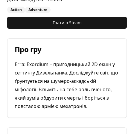
Action
Adventure
Грати в
Steam
Про гру
Erra: Exordium – пригодницький 2D екшн у
сеттингу Дизельпанка. Досліджуйте світ, що
ґрунтується на шумеро-аккадській
міфології. Візьміть на себе роль вченого,
який зумів обдурити смерть і боріться з
повсталою армією мехатронів.