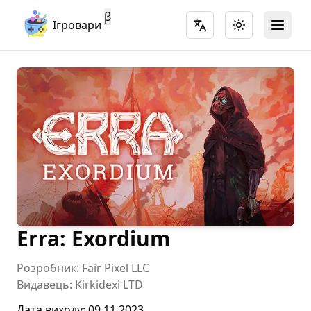
β
Ігровари
Toggle language
Toggle theme
Open 
Erra: Exordium
Розробник
:
Fair Pixel LLC
Видавець
:
Kirkidexi LTD
Дата виходу
:
09.11.2023